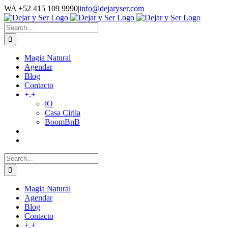
Skip
WA +52 415 109 9990
|
info@dejaryser.com
to
Facebook
Instagram
YouTube
Email
Blogger
WhatsApp
LinkedIn
content
Search
for:
Magia Natural
Agendar
Blog
Contacto
+.+
iO
Casa Cirila
BoomBnB
Search
for:
Magia Natural
Agendar
Blog
Contacto
+.+