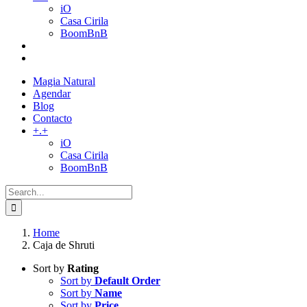
iO
Casa Cirila
BoomBnB
Magia Natural
Agendar
Blog
Contacto
+.+
iO
Casa Cirila
BoomBnB
Search
for:
Home
Caja de Shruti
Sort by
Rating
Sort by
Default Order
Sort by
Name
Sort by
Price