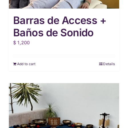
product
page
Barras de Access +
Baños de Sonido
$
1,200
Add to cart
Details