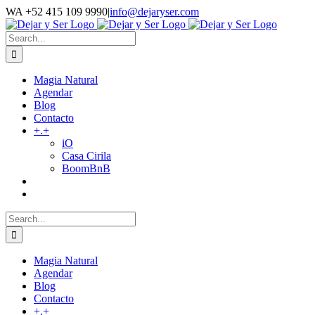
Skip
WA +52 415 109 9990
|
info@dejaryser.com
to
Facebook
Instagram
YouTube
Email
Blogger
WhatsApp
LinkedIn
content
Search
for:
Magia Natural
Agendar
Blog
Contacto
+.+
iO
Casa Cirila
BoomBnB
Search
for:
Magia Natural
Agendar
Blog
Contacto
+.+