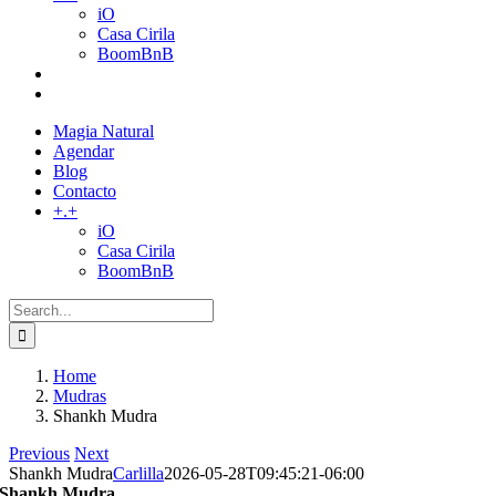
iO
Casa Cirila
BoomBnB
Magia Natural
Agendar
Blog
Contacto
+.+
iO
Casa Cirila
BoomBnB
Search
for:
Home
Mudras
Shankh Mudra
Previous
Next
Shankh Mudra
Carlilla
2026-05-28T09:45:21-06:00
Shankh Mudra