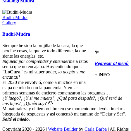
Matangi Mudra
Budhi-Mudra
Gallery
Budhi-Mudra
Siempre he sido la brujilla de la casa, la que
percibe cosas, la que ve todo diferente, la que
✨
siente las energías, etc.
Inquieta por comprender y entenderme
a ratos
Regresar al menú
sentía que no encajaba. Hoy entiendo que la
“
LoCura
” es mi super poder,
lo acepto y me
+ iNFO
encanta!!
El 2020 me envolvió, como a muchos en una
etapa de miedo con la pandemia. Y en las
primeras semanas de encierro comenzaron las preguntas…
¿Y luego?, ¿Y si me muero?, ¿Qué pasa después?, ¿Qué será de
mis hijos?, ¿Quién soy?
🙂
Mi naturaleza y el tiempo libre en ese momento me llevó a iniciar la
búsqueda de respuestas y así comenzó mi camino de “Dejar y Ser”.
Solté el miedo
.
Copyright 2020 - 2026 |
Website Builder
by
Carla Barba
| All Rights