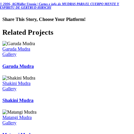
© 2006, AGMüller Urania | Cartas e info de MUDRAS PARA EL CUERPO MENTE Y
ESPÍRITU DE GERTRUD HIRSCHI
Share This Story, Choose Your Platform!
Facebook
X
Bluesky
Reddit
LinkedIn
WhatsApp
Telegram
Tumblr
Pinterest
Xing
Email
Related Projects
Garuda Mudra
Gallery
Garuda Mudra
Shakini Mudra
Gallery
Shakini Mudra
Matangi Mudra
Gallery