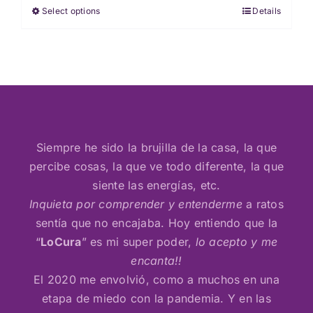
Select options
Details
This
through
product
$ 7,500
has
multiple
variants.
The
options
may
Siempre he sido la brujilla de la casa, la que
be
percibe cosas, la que ve todo diferente, la que
chosen
siente las energías, etc.
on
Inquieta por comprender y entenderme
a ratos
the
sentía que no encajaba. Hoy entiendo que la
product
“
LoCura
” es mi super poder,
lo acepto y me
page
encanta!!
El 2020 me envolvió, como a muchos en una
etapa de miedo con la pandemia. Y en las