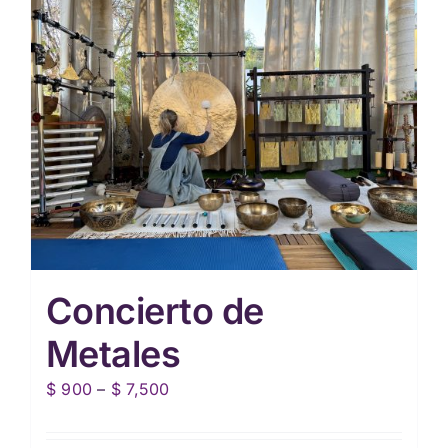
Concierto de
Metales
Price
$
900
–
$
7,500
range:
$ 900