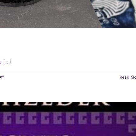
[...]
on
ff
Read M
Corazón
Iluminado