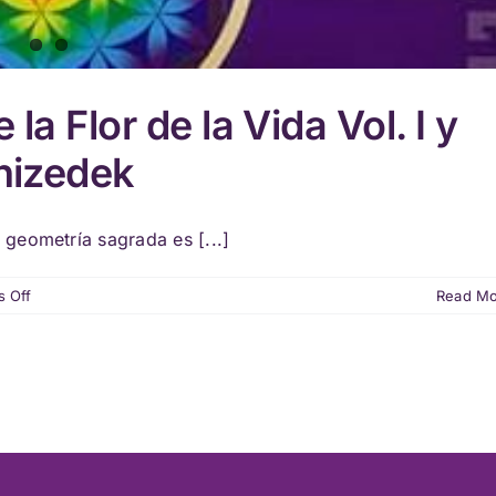
la Flor de la Vida Vol. I y
chizedek
geometría sagrada es [...]
on
 Off
Read M
El
Secreto
Ancestral
de
la
Flor
de
la