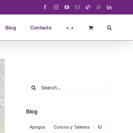
Facebook
Instagram
YouTube
Email
Blogger
WhatsApp
LinkedIn
Blog
Contacto
+.+
Search
for:
Blog
Apegos
Cursos y Talleres
iO